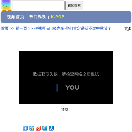
视频首页
热门视频
|
|
K-POP
首页
>>
前一页
>>
伊视可-oh!验光车-他们肯定是活不过中秋节了!
更多
转载: