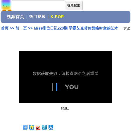
视频首页
热门视频
|
|
K-POP
首页
>>
前一页
>>
Miss排位日记228期 学霸艾克带你领略时空的艺术
更多
转载: