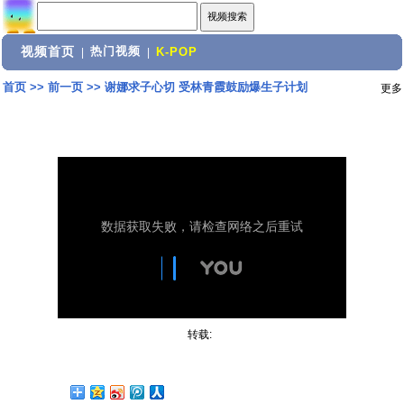
视频首页
热门视频
|
|
K-POP
首页
>>
前一页
>>
谢娜求子心切 受林青霞鼓励爆生子计划
更多
转载: