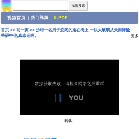
视频首页
热门视频
|
|
K-POP
首页
>>
前一页
>>
沙特一名男子悠闲的走在街上,一块大玻璃从天而降险
些砸中他,真幸运啊。
更多
转载: