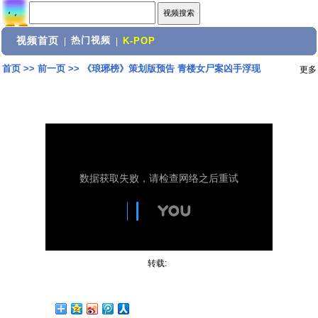
视频首页
热门视频
|
|
K-POP
首页
>>
前一页
>>
《琅琊榜》策划版预告 青楼女尸案凶手浮现
更多
转载: