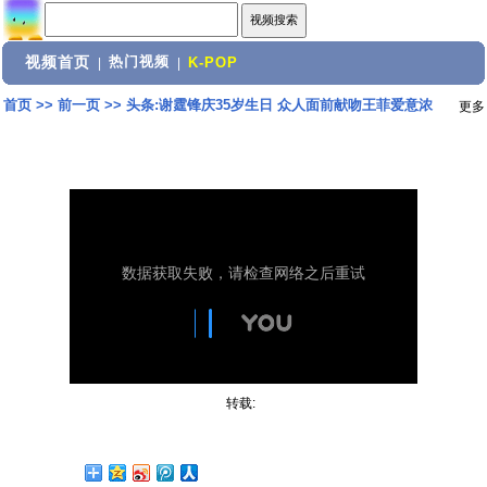
视频首页
热门视频
|
|
K-POP
首页
>>
前一页
>>
头条:谢霆锋庆35岁生日 众人面前献吻王菲爱意浓
更多
转载: