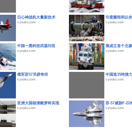
日心神战机大量新技术
印度撕毁和以
v.youku.com
v.youku.com
中国一黑科技武器问世
俄成立首个北
v.youku.com
v.youku.com
俄军苏57另辟奇径
中国造35吨推
v.youku.com
v.youku.com
亚洲大国核潜艇梦终实现
苏-57威胁F-2
v.youku.com
v.youku.com