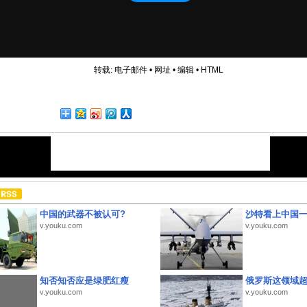
转载:
电子邮件
•
网址
•
编辑
•
HTML
中国的武器不被认可?
沙特看上中国
v.youku.com
v.youku.com
知否知否应是绿肥红瘦
俄罗斯这领域
v.youku.com
v.youku.com