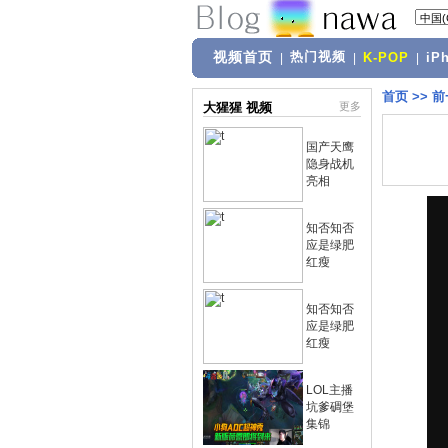
视频首页
热门视频
|
|
K-POP
|
iP
首页
>>
前
大猩猩 视频
更多
国产天鹰
隐身战机
亮相
知否知否
应是绿肥
红瘦
知否知否
应是绿肥
红瘦
LOL主播
坑爹碉堡
集锦