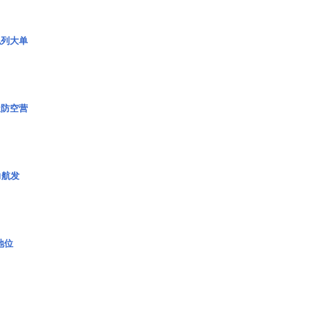
色列大单
极防空营
力航发
2地位