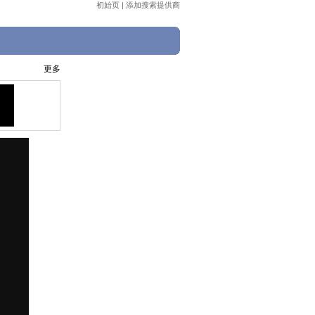
初始页
|
添加搜索提供商
更多