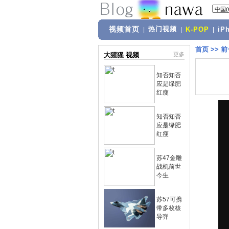
视频首页
热门视频
|
|
K-POP
|
iP
首页
>>
前
大猩猩 视频
更多
知否知否
应是绿肥
红瘦
知否知否
应是绿肥
红瘦
苏47金雕
战机前世
今生
苏57可携
带多枚核
导弹