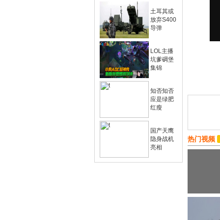
土耳其或
放弃S400
导弹
LOL主播
坑爹碉堡
集锦
知否知否
应是绿肥
红瘦
国产天鹰
热门视频
隐身战机
亮相