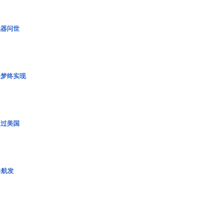
武器问世
艇梦终实现
超过美国
力航发