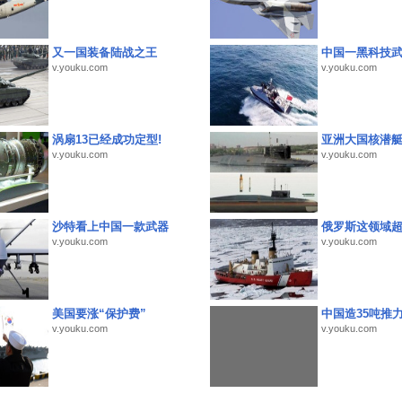
又一国装备陆战之王
中国一黑科技
v.youku.com
v.youku.com
涡扇13已经成功定型!
亚洲大国核潜
v.youku.com
v.youku.com
沙特看上中国一款武器
俄罗斯这领域
v.youku.com
v.youku.com
美国要涨“保护费”
中国造35吨推
v.youku.com
v.youku.com