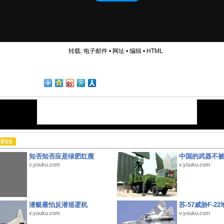
转载:
电子邮件
•
网址
•
编辑
•
HTML
知否知否应是绿肥红瘦
中国的武器不被
v.youku.com
v.youku.com
潜艇最怕反潜巡逻机
苏-57威胁F-2
v.youku.com
v.youku.com