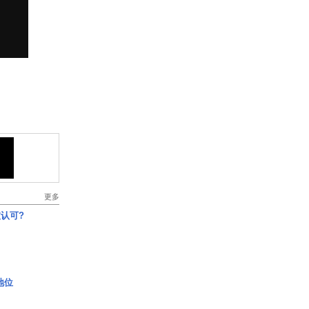
更多
认可?
2地位