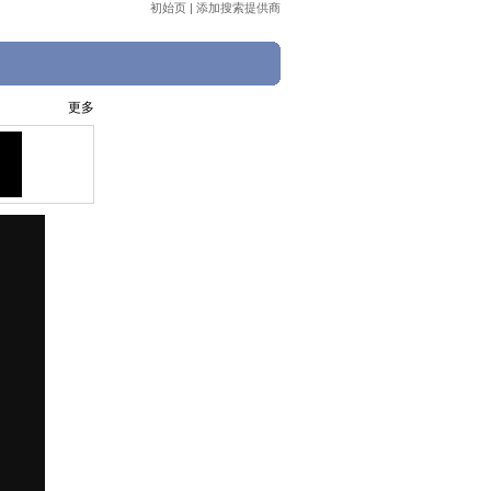
初始页
|
添加搜索提供商
更多