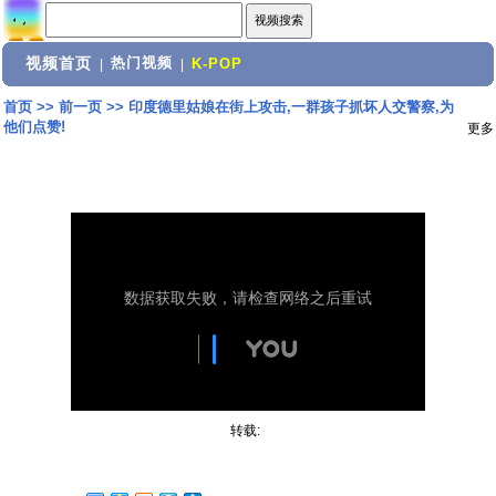
视频首页
热门视频
|
|
K-POP
首页
>>
前一页
>>
印度德里姑娘在街上攻击,一群孩子抓坏人交警察,为
他们点赞!
更多
转载: