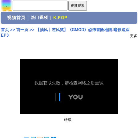
视频首页
热门视频
|
|
K-POP
首页
>>
前一页
>>
【抽风丨逆风笑】《GMOD》恐怖冒险地图-暗影追踪
EP3
更多
转载: