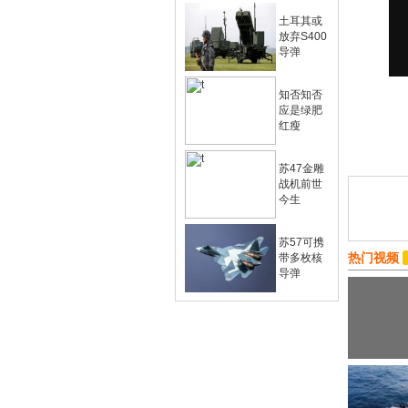
土耳其或
放弃S400
导弹
知否知否
应是绿肥
红瘦
苏47金雕
战机前世
今生
苏57可携
热门视频
带多枚核
导弹