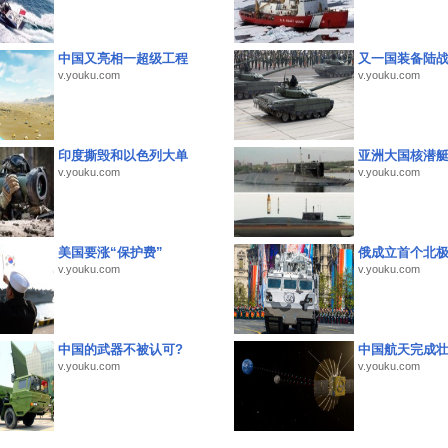
中国又亮相一超级工程
又一国装备陆
v.youku.com
v.youku.com
印度撕毁和以色列大单
亚洲大国核潜
v.youku.com
v.youku.com
美国要涨“保护费”
俄成立首个北
v.youku.com
v.youku.com
中国的武器不被认可?
中国航天完成
v.youku.com
v.youku.com