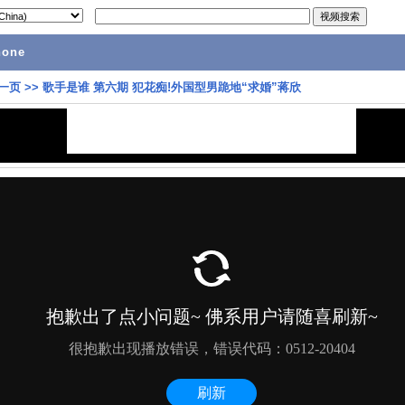
hone
一页
>>
歌手是谁 第六期 犯花痴!外国型男跪地“求婚”蒋欣