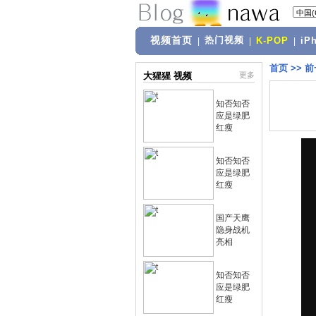
视频首页
热门视频
|
|
K-POP
|
iP
首页
>>
前
大猩猩 视频
更多
知否知否
应是绿肥
红瘦
知否知否
应是绿肥
红瘦
国产天鹰
隐身战机
亮相
知否知否
应是绿肥
红瘦