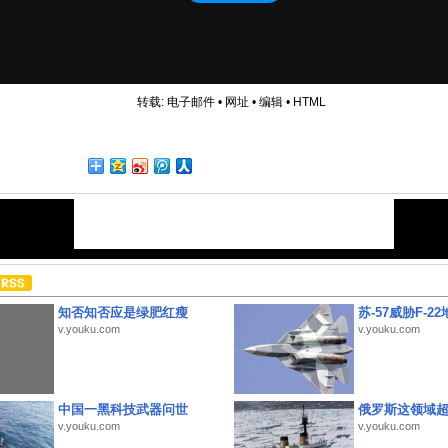
转载:
电子邮件
•
网址
•
编辑
•
HTML
知否知否应是绿肥红瘦
苏-57威胁F-2
v.youku.com
v.youku.com
中国一黑科技武器问世
俄罗斯这领域
v.youku.com
v.youku.com