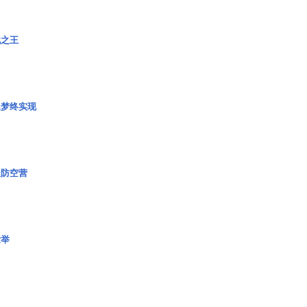
战之王
艇梦终实现
极防空营
壮举