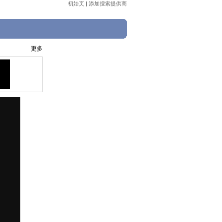
初始页
|
添加搜索提供商
更多