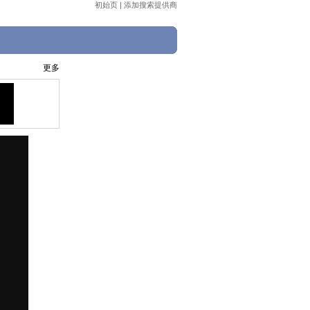
初始页
|
添加搜索提供商
更多