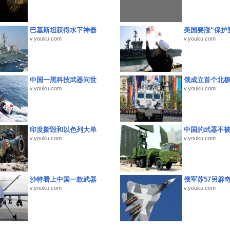
巴基斯坦获得水下神器
美国要涨“保护
v.youku.com
v.youku.com
中国一黑科技武器问世
俄成立首个北
v.youku.com
v.youku.com
印度撕毁和以色列大单
中国的武器不被
v.youku.com
v.youku.com
沙特看上中国一款武器
俄军苏57另辟
v.youku.com
v.youku.com