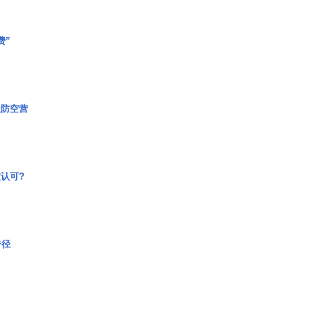
费”
极防空营
认可?
奇径