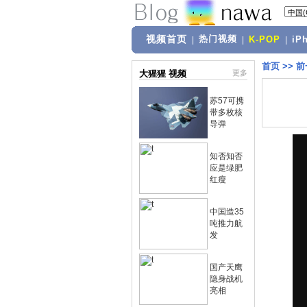
视频首页
热门视频
|
|
K-POP
|
iP
首页
>>
前
大猩猩 视频
更多
苏57可携
带多枚核
导弹
知否知否
应是绿肥
红瘦
中国造35
吨推力航
发
国产天鹰
隐身战机
亮相