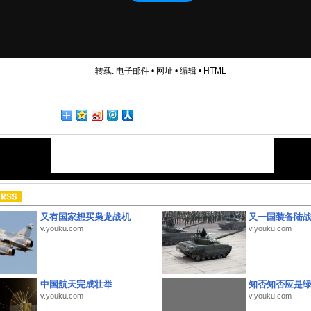
转载:
电子邮件
•
网址
•
编辑
•
HTML
又有国家想买枭龙战机
又一国装备陆
v.youku.com
v.youku.com
中国航天完成壮举
知否知否应是
v.youku.com
v.youku.com