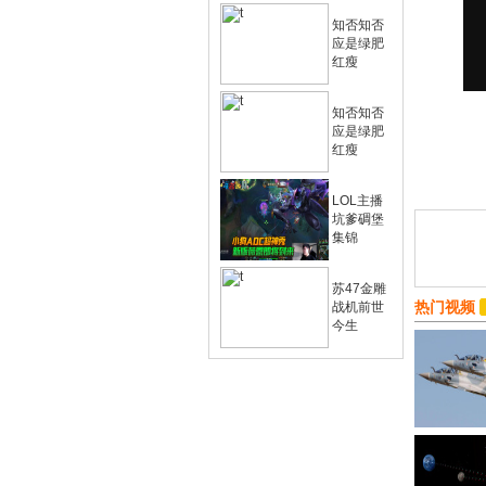
知否知否
应是绿肥
红瘦
知否知否
应是绿肥
红瘦
LOL主播
坑爹碉堡
集锦
苏47金雕
热门视频
战机前世
今生