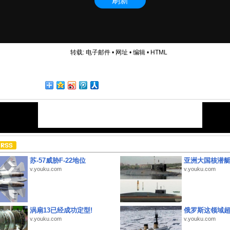
转载:
电子邮件
•
网址
•
编辑
•
HTML
苏-57威胁F-22地位
亚洲大国核潜
v.youku.com
v.youku.com
涡扇13已经成功定型!
俄罗斯这领域
v.youku.com
v.youku.com