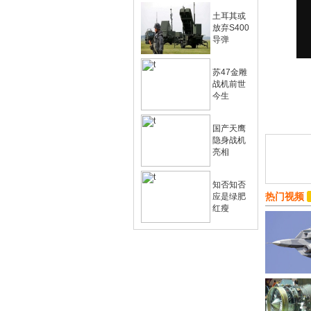
土耳其或
放弃S400
导弹
苏47金雕
战机前世
今生
国产天鹰
隐身战机
亮相
知否知否
热门视频
应是绿肥
红瘦