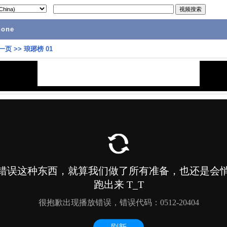
hone
一页
>>
琅琊榜 01