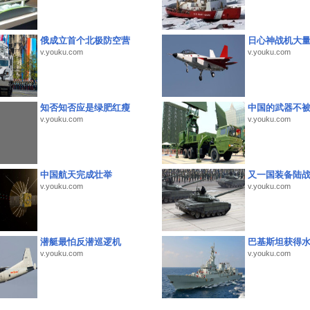
俄成立首个北极防空营
日心神战机大
v.youku.com
v.youku.com
知否知否应是绿肥红瘦
中国的武器不被
v.youku.com
v.youku.com
中国航天完成壮举
又一国装备陆
v.youku.com
v.youku.com
潜艇最怕反潜巡逻机
巴基斯坦获得
v.youku.com
v.youku.com