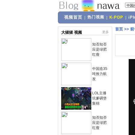
视频首页
热门视频
|
|
K-POP
|
iP
首页
>>
前
大猩猩 视频
更多
知否知否
应是绿肥
红瘦
中国造35
吨推力航
发
LOL主播
坑爹碉堡
集锦
知否知否
应是绿肥
红瘦