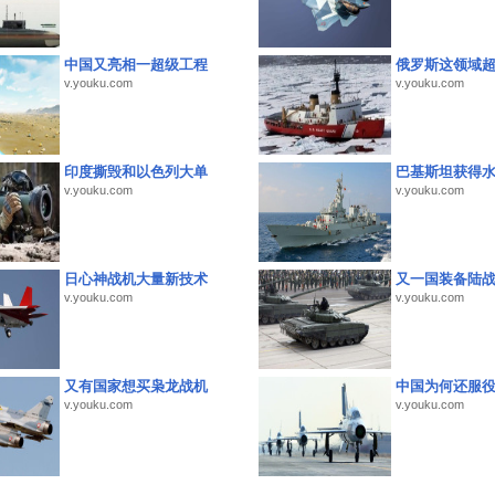
中国又亮相一超级工程
俄罗斯这领域
v.youku.com
v.youku.com
印度撕毁和以色列大单
巴基斯坦获得
v.youku.com
v.youku.com
日心神战机大量新技术
又一国装备陆
v.youku.com
v.youku.com
又有国家想买枭龙战机
中国为何还服
v.youku.com
v.youku.com