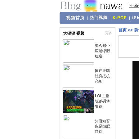
视频首页
热门视频
|
|
K-POP
|
iP
首页
>>
前
大猩猩 视频
更多
知否知否
应是绿肥
红瘦
国产天鹰
隐身战机
亮相
LOL主播
坑爹碉堡
集锦
知否知否
应是绿肥
红瘦