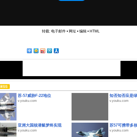
转载:
电子邮件
•
网址
•
编辑
•
HTML
苏-57威胁F-22地位
知否知否应是
v.youku.com
v.youku.com
亚洲大国核潜艇梦终实现
苏57可携带多
v.youku.com
v.youku.com