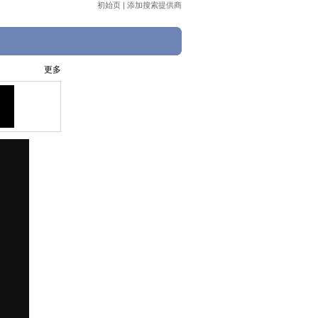
初始页
|
添加搜索提供商
更多