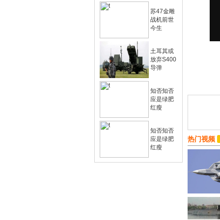
苏47金雕
战机前世
今生
土耳其或
放弃S400
导弹
知否知否
应是绿肥
红瘦
知否知否
热门视频
应是绿肥
红瘦