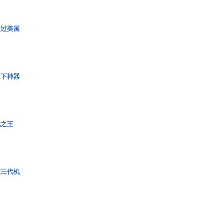
超过美国
水下神器
战之王
役三代机