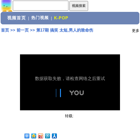
视频首页
热门视频
|
|
K-POP
首页
>>
前一页
>>
第17期 搞笑 太短,男人的致命伤
更多
转载: