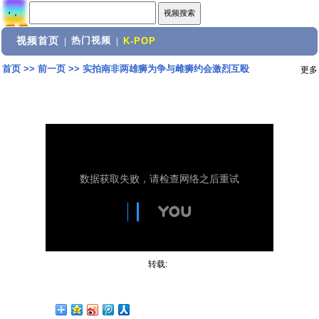
视频首页
热门视频
|
|
K-POP
首页
>>
前一页
>>
实拍南非两雄狮为争与雌狮约会激烈互殴
更多
转载: