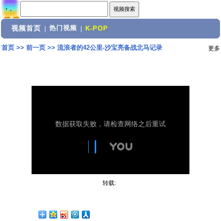
视频首页
热门视频
|
|
K-POP
首页
>>
前一页
>>
流浪者的42公里-沙宝亮备战北马记录
更多
转载: