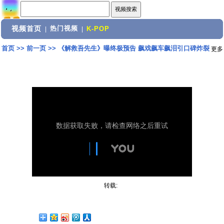
视频首页
热门视频
|
|
K-POP
首页
>>
前一页
>>
《解救吾先生》曝终极预告 飙戏飙车飙泪引口碑炸裂
更多
转载: