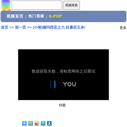
视频首页
热门视频
|
|
K-POP
首页
>>
前一页
>>
(小智)德玛西亚之力,狂暴双五杀!
更多
转载: