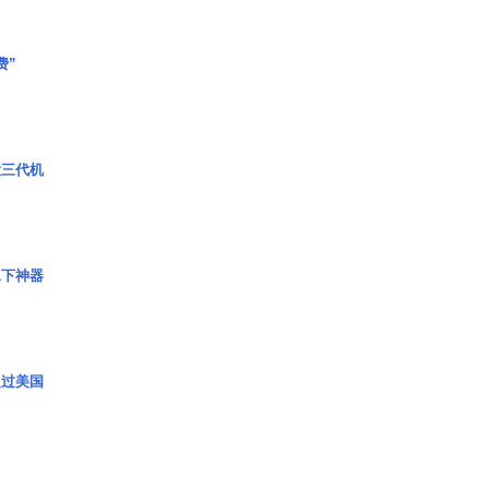
费”
役三代机
水下神器
超过美国