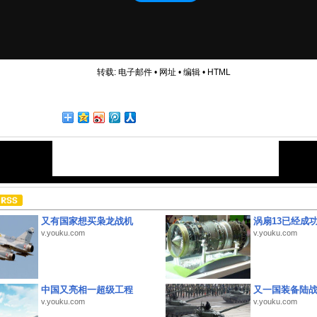
转载:
电子邮件
•
网址
•
编辑
•
HTML
又有国家想买枭龙战机
涡扇13已经成功
v.youku.com
v.youku.com
中国又亮相一超级工程
又一国装备陆
v.youku.com
v.youku.com