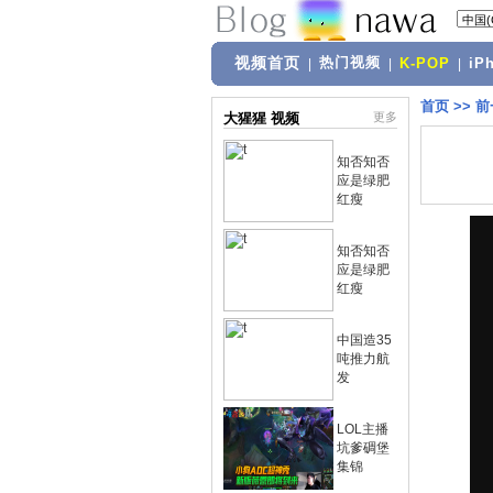
视频首页
热门视频
|
|
K-POP
|
iP
首页
>>
前
大猩猩 视频
更多
知否知否
应是绿肥
红瘦
知否知否
应是绿肥
红瘦
中国造35
吨推力航
发
LOL主播
坑爹碉堡
集锦