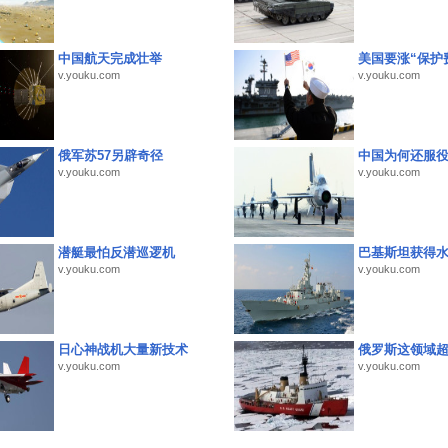
中国航天完成壮举
美国要涨“保护
v.youku.com
v.youku.com
俄军苏57另辟奇径
中国为何还服
v.youku.com
v.youku.com
潜艇最怕反潜巡逻机
巴基斯坦获得
v.youku.com
v.youku.com
日心神战机大量新技术
俄罗斯这领域
v.youku.com
v.youku.com