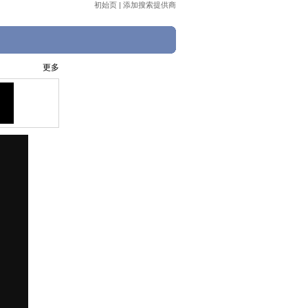
初始页
|
添加搜索提供商
更多