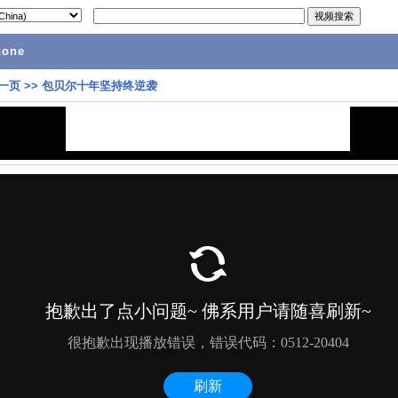
hone
一页
>>
包贝尔十年坚持终逆袭