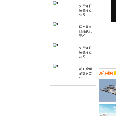
知否知否
应是绿肥
红瘦
国产天鹰
隐身战机
亮相
知否知否
应是绿肥
红瘦
苏47金雕
热门视频
战机前世
今生