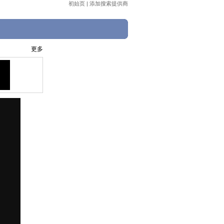
初始页
|
添加搜索提供商
更多