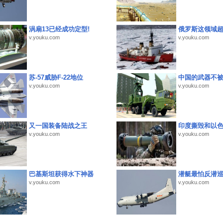
涡扇13已经成功定型!
俄罗斯这领域
v.youku.com
v.youku.com
苏-57威胁F-22地位
中国的武器不被
v.youku.com
v.youku.com
又一国装备陆战之王
印度撕毁和以
v.youku.com
v.youku.com
巴基斯坦获得水下神器
潜艇最怕反潜
v.youku.com
v.youku.com