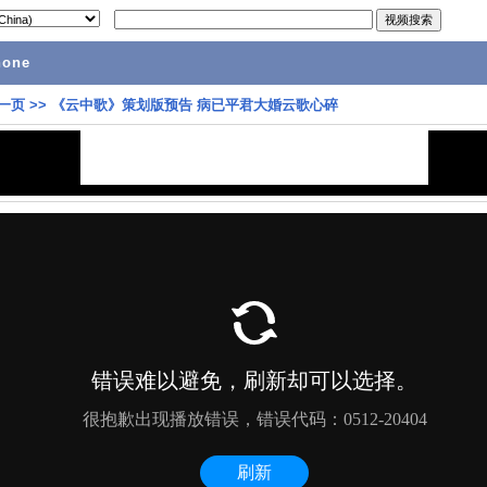
hone
一页
>>
《云中歌》策划版预告 病已平君大婚云歌心碎