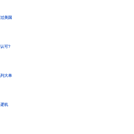
超过美国
认可?
色列大单
巡逻机