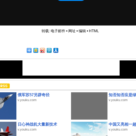
转载:
电子邮件
•
网址
•
编辑
•
HTML
俄军苏57另辟奇径
知否知否应是
v.youku.com
v.youku.com
日心神战机大量新技术
中国又亮相一
v.youku.com
v.youku.com