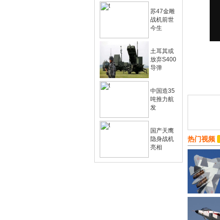
苏47金雕
战机前世
今生
土耳其或
放弃S400
导弹
中国造35
吨推力航
发
国产天鹰
热门视频
隐身战机
亮相