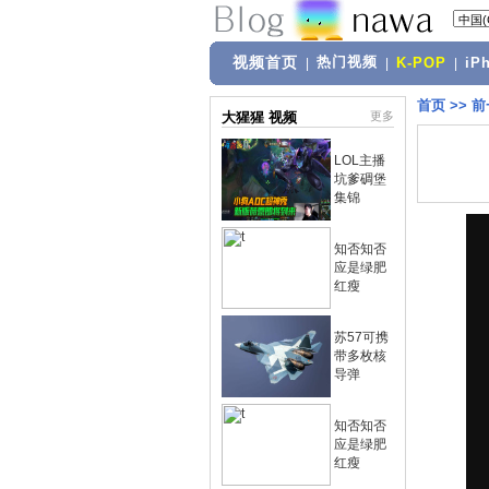
视频首页
热门视频
|
|
K-POP
|
iP
首页
>>
前
大猩猩 视频
更多
LOL主播
坑爹碉堡
集锦
知否知否
应是绿肥
红瘦
苏57可携
带多枚核
导弹
知否知否
应是绿肥
红瘦