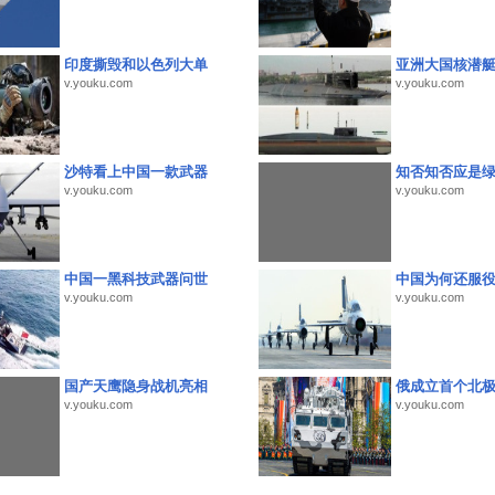
印度撕毁和以色列大单
亚洲大国核潜
v.youku.com
v.youku.com
沙特看上中国一款武器
知否知否应是
v.youku.com
v.youku.com
中国一黑科技武器问世
中国为何还服
v.youku.com
v.youku.com
国产天鹰隐身战机亮相
俄成立首个北
v.youku.com
v.youku.com