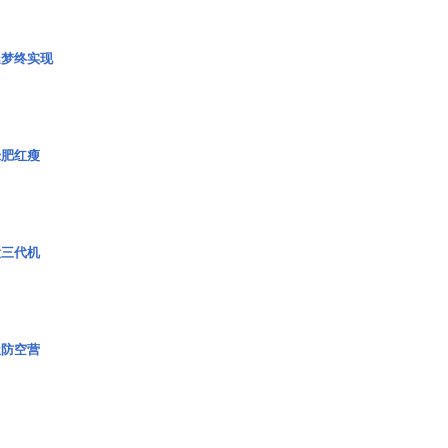
艇梦终实现
绿肥红瘦
役三代机
极防空营