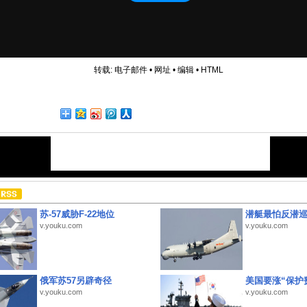
转载:
电子邮件
•
网址
•
编辑
•
HTML
苏-57威胁F-22地位
潜艇最怕反潜
v.youku.com
v.youku.com
俄军苏57另辟奇径
美国要涨“保护
v.youku.com
v.youku.com