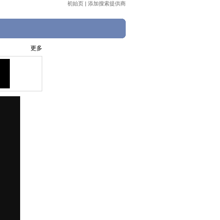
初始页
|
添加搜索提供商
更多