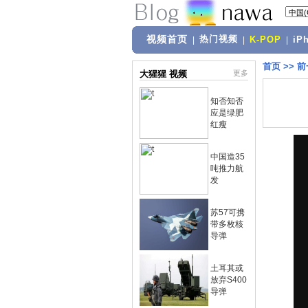
视频首页
热门视频
|
|
K-POP
|
iP
首页
>>
前
大猩猩 视频
更多
知否知否
应是绿肥
红瘦
中国造35
吨推力航
发
苏57可携
带多枚核
导弹
土耳其或
放弃S400
导弹