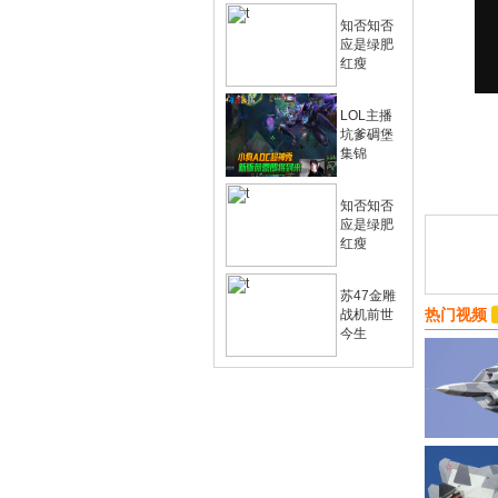
知否知否
应是绿肥
红瘦
LOL主播
坑爹碉堡
集锦
知否知否
应是绿肥
红瘦
苏47金雕
热门视频
战机前世
今生