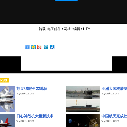
转载:
电子邮件
•
网址
•
编辑
•
HTML
苏-57威胁F-22地位
亚洲大国核潜
v.youku.com
v.youku.com
日心神战机大量新技术
中国航天完成
v.youku.com
v.youku.com