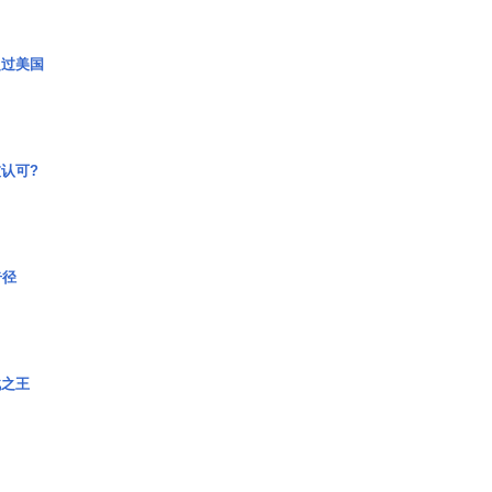
超过美国
认可?
奇径
战之王