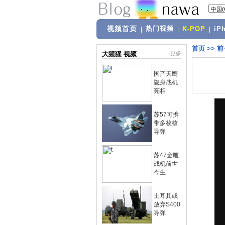
视频首页
热门视频
|
|
K-POP
|
iP
首页
>>
前
大猩猩 视频
更多
国产天鹰
隐身战机
亮相
苏57可携
带多枚核
导弹
苏47金雕
战机前世
今生
土耳其或
放弃S400
导弹