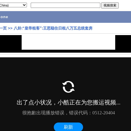
hone
一页
>>
八卦:“皇帝租客”:王思聪住日租八万五总统套房