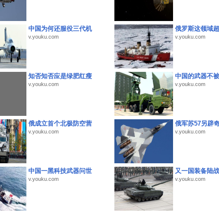
中国为何还服役三代机
俄罗斯这领域
v.youku.com
v.youku.com
知否知否应是绿肥红瘦
中国的武器不被
v.youku.com
v.youku.com
俄成立首个北极防空营
俄军苏57另辟
v.youku.com
v.youku.com
中国一黑科技武器问世
又一国装备陆
v.youku.com
v.youku.com