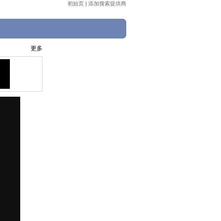
初始页
|
添加搜索提供商
更多