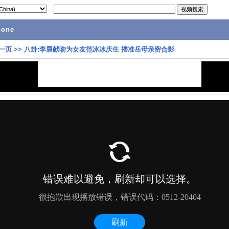
hone
一页
>>
八卦:李晨献吻为女友范冰冰庆生 搂准岳母亲密合影