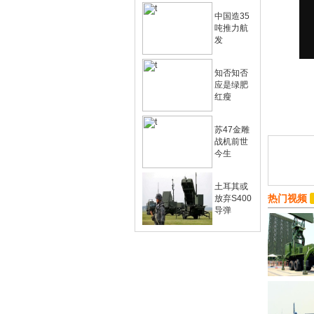
中国造35
吨推力航
发
知否知否
应是绿肥
红瘦
苏47金雕
战机前世
今生
土耳其或
热门视频
放弃S400
导弹