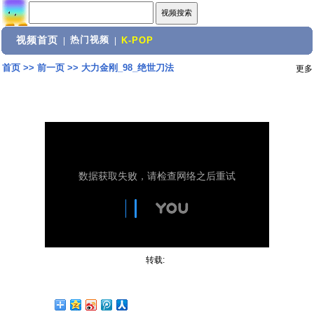
视频首页
热门视频
|
|
K-POP
首页
>>
前一页
>>
大力金刚_98_绝世刀法
更多
转载: