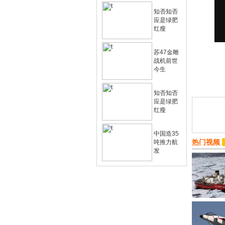
知否知否
应是绿肥
红瘦
苏47金雕
战机前世
今生
知否知否
应是绿肥
红瘦
中国造35
热门视频
吨推力航
发