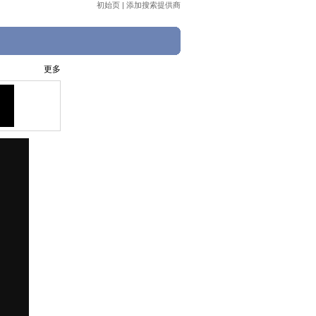
初始页
|
添加搜索提供商
更多