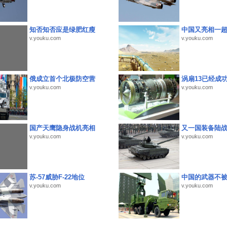
知否知否应是绿肥红瘦
中国又亮相一
v.youku.com
v.youku.com
俄成立首个北极防空营
涡扇13已经成功
v.youku.com
v.youku.com
国产天鹰隐身战机亮相
又一国装备陆
v.youku.com
v.youku.com
苏-57威胁F-22地位
中国的武器不被
v.youku.com
v.youku.com