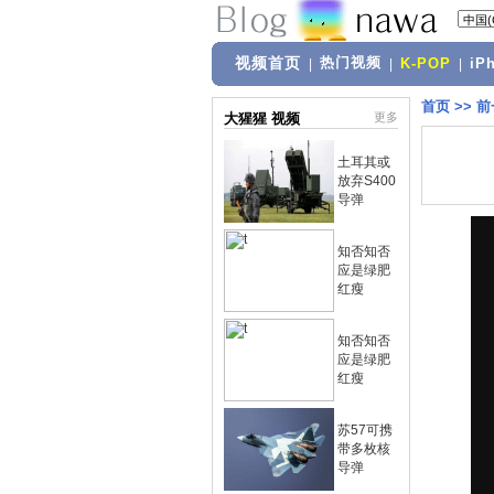
视频首页
热门视频
|
|
K-POP
|
iP
首页
>>
前
大猩猩 视频
更多
土耳其或
放弃S400
导弹
知否知否
应是绿肥
红瘦
知否知否
应是绿肥
红瘦
苏57可携
带多枚核
导弹