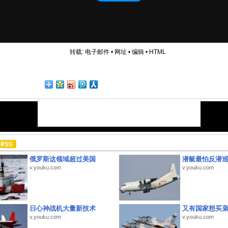
转载:
电子邮件
•
网址
•
编辑
•
HTML
俄罗斯这领域超过美国
潜艇最怕反潜
v.youku.com
v.youku.com
日心神战机大量新技术
又有国家想买
v.youku.com
v.youku.com