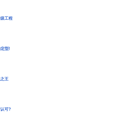
超级工程
定型!
战之王
认可?