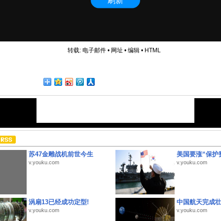
转载:
电子邮件
•
网址
•
编辑
•
HTML
苏47金雕战机前世今生
美国要涨“保护
v.youku.com
v.youku.com
涡扇13已经成功定型!
中国航天完成
v.youku.com
v.youku.com