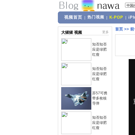
视频首页
热门视频
|
|
K-POP
|
iP
首页
>>
前
大猩猩 视频
更多
知否知否
应是绿肥
红瘦
知否知否
应是绿肥
红瘦
苏57可携
带多枚核
导弹
知否知否
应是绿肥
红瘦