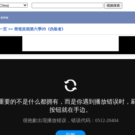
hone
一页
>>
简笔笑画第六季09《伪装者》