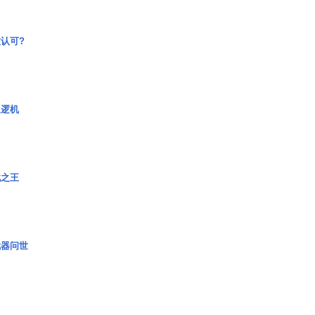
认可?
巡逻机
战之王
武器问世