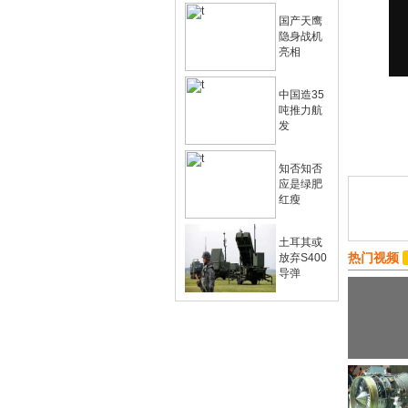
国产天鹰
隐身战机
亮相
中国造35
吨推力航
发
知否知否
应是绿肥
红瘦
土耳其或
热门视频
放弃S400
导弹