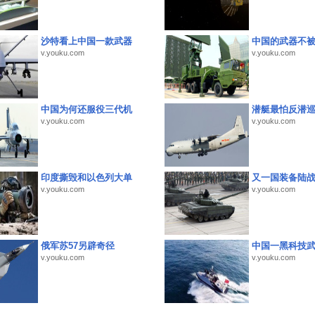
沙特看上中国一款武器
中国的武器不被
v.youku.com
v.youku.com
中国为何还服役三代机
潜艇最怕反潜
v.youku.com
v.youku.com
印度撕毁和以色列大单
又一国装备陆
v.youku.com
v.youku.com
俄军苏57另辟奇径
中国一黑科技
v.youku.com
v.youku.com