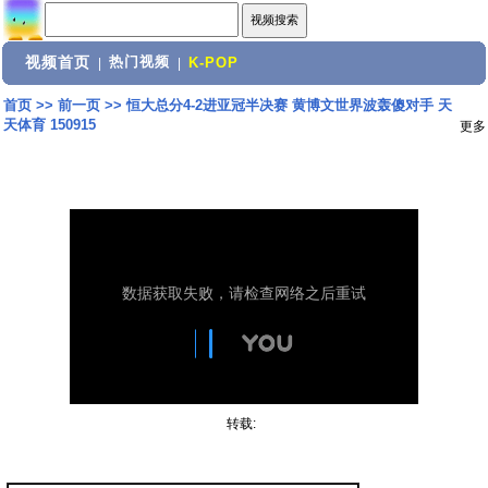
视频首页
热门视频
|
|
K-POP
首页
>>
前一页
>>
恒大总分4-2进亚冠半决赛 黄博文世界波轰傻对手 天
天体育 150915
更多
转载: