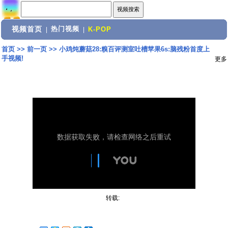
视频首页
热门视频
|
|
K-POP
首页
>>
前一页
>>
小鸡炖蘑菇28:糗百评测室吐槽苹果6s:脑残粉首度上
手视频!
更多
转载: