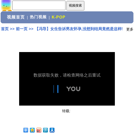
视频首页
热门视频
|
|
K-POP
首页
>>
前一页
>>
【冯导】女生告诉男友怀孕,没想到结局竟然是这样!
更多
转载: