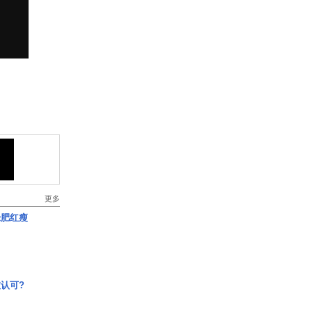
更多
绿肥红瘦
认可?