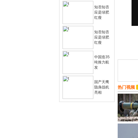
知否知否
应是绿肥
红瘦
知否知否
应是绿肥
红瘦
中国造35
吨推力航
发
国产天鹰
热门视频
隐身战机
亮相