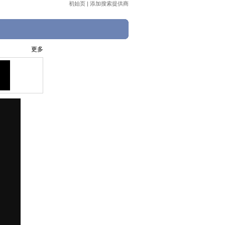
初始页
|
添加搜索提供商
更多