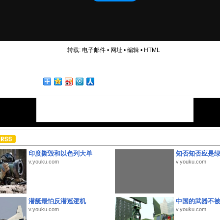
转载:
电子邮件
•
网址
•
编辑
•
HTML
印度撕毁和以色列大单
知否知否应是
v.youku.com
v.youku.com
潜艇最怕反潜巡逻机
中国的武器不被
v.youku.com
v.youku.com