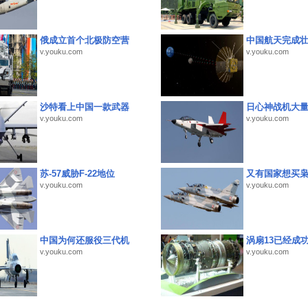
俄成立首个北极防空营
中国航天完成
v.youku.com
v.youku.com
沙特看上中国一款武器
日心神战机大
v.youku.com
v.youku.com
苏-57威胁F-22地位
又有国家想买
v.youku.com
v.youku.com
中国为何还服役三代机
涡扇13已经成功
v.youku.com
v.youku.com