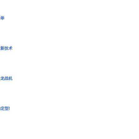
壮举
量新技术
枭龙战机
定型!