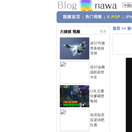
视频首页
热门视频
|
|
K-POP
|
iP
首页
>>
前
大猩猩 视频
更多
苏57可携
带多枚核
导弹
苏47金雕
战机前世
今生
LOL主播
坑爹碉堡
集锦
知否知否
应是绿肥
红瘦