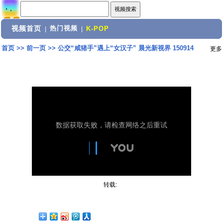
视频首页
热门视频
|
|
K-POP
首页
>>
前一页
>>
公交“咸猪手”遇上“女汉子” 晨光新视界 150914
更多
转载: