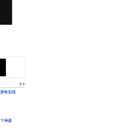
更多
艇梦终实现
水下神器