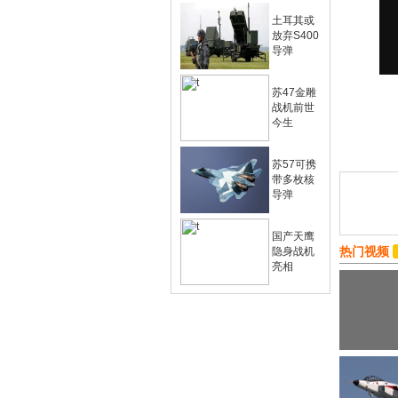
土耳其或
放弃S400
导弹
苏47金雕
战机前世
今生
苏57可携
带多枚核
导弹
国产天鹰
热门视频
隐身战机
亮相