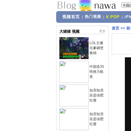
视频首页
热门视频
|
|
K-POP
|
iP
首页
>>
前
大猩猩 视频
更多
LOL主播
坑爹碉堡
集锦
中国造35
吨推力航
发
知否知否
应是绿肥
红瘦
知否知否
应是绿肥
红瘦