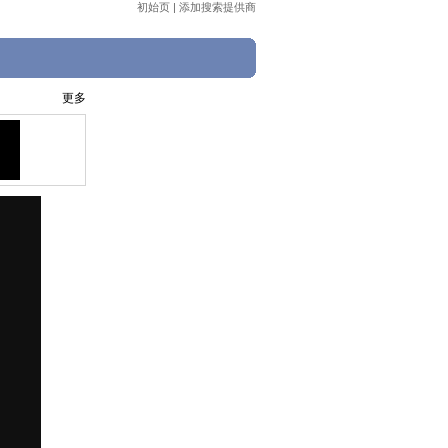
初始页
|
添加搜索提供商
更多