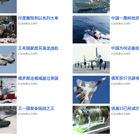
印度撕毁和以色列大单
中国一黑科技
v.youku.com
v.youku.com
又有国家想买枭龙战机
中国为何还服
v.youku.com
v.youku.com
俄罗斯这领域超过美国
俄军苏57另辟
v.youku.com
v.youku.com
又一国装备陆战之王
涡扇13已经成功
v.youku.com
v.youku.com