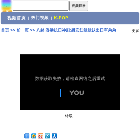
视频首页
热门视频
|
|
K-POP
首页
>>
前一页
>>
八卦:香港抗日神剧:慰安妇姐姐认出日军弟弟
更多
转载: