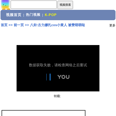
视频首页
热门视频
|
|
K-POP
首页
>>
前一页
>>
八卦:古力娜扎cos小黄人 被赞萌萌哒
更多
转载: