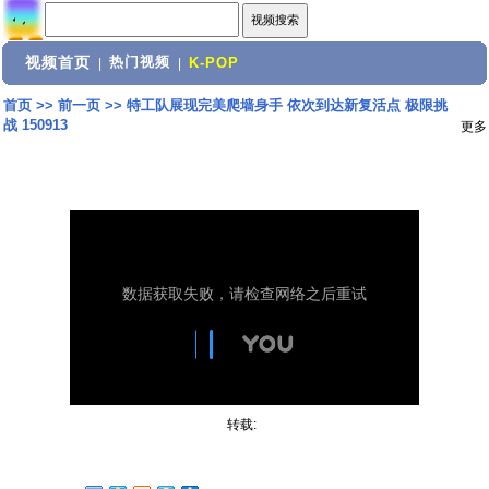
视频首页
热门视频
|
|
K-POP
首页
>>
前一页
>>
特工队展现完美爬墙身手 依次到达新复活点 极限挑
战 150913
更多
转载: