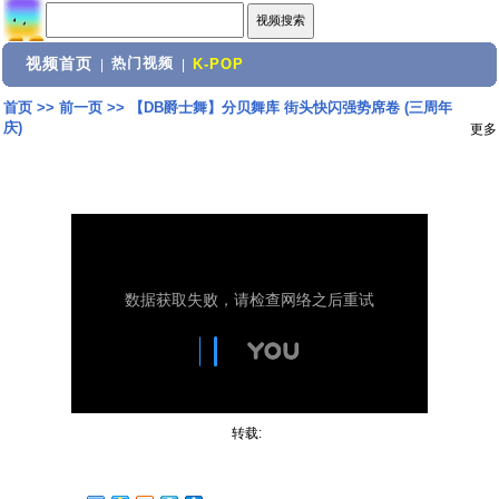
视频首页
热门视频
|
|
K-POP
首页
>>
前一页
>>
【DB爵士舞】分贝舞库 街头快闪强势席卷 (三周年
庆)
更多
转载: