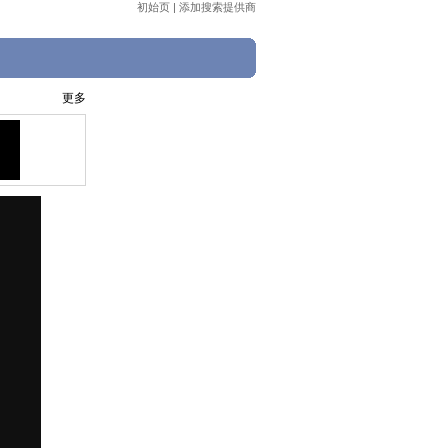
初始页
|
添加搜索提供商
更多