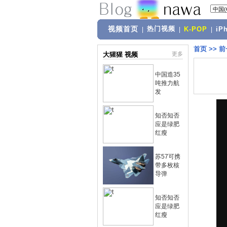
视频首页
热门视频
|
|
K-POP
|
iP
首页
>>
前
大猩猩 视频
更多
中国造35
吨推力航
发
知否知否
应是绿肥
红瘦
苏57可携
带多枚核
导弹
知否知否
应是绿肥
红瘦