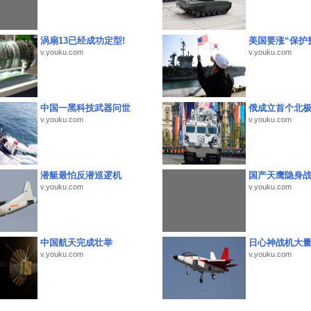
涡扇13已经成功定型!
美国要涨“保护
v.youku.com
v.youku.com
中国一黑科技武器问世
俄成立首个北
v.youku.com
v.youku.com
潜艇最怕反潜巡逻机
国产天鹰隐身
v.youku.com
v.youku.com
中国航天完成壮举
日心神战机大
v.youku.com
v.youku.com