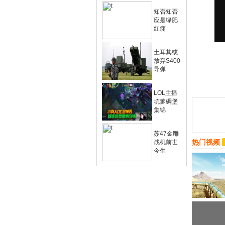
知否知否
应是绿肥
红瘦
土耳其或
放弃S400
导弹
LOL主播
坑爹碉堡
集锦
苏47金雕
热门视频
战机前世
今生