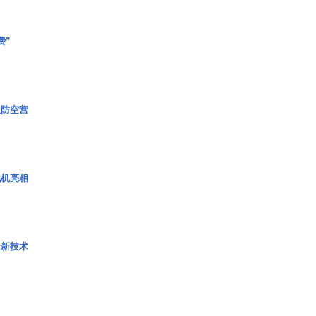
费”
极防空营
战机亮相
量新技术