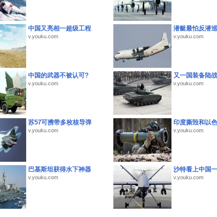
中国又亮相一超级工程
潜艇最怕反潜
v.youku.com
v.youku.com
中国的武器不被认可?
又一国装备陆
v.youku.com
v.youku.com
苏57可携带多枚核导弹
印度撕毁和以
v.youku.com
v.youku.com
巴基斯坦获得水下神器
沙特看上中国
v.youku.com
v.youku.com