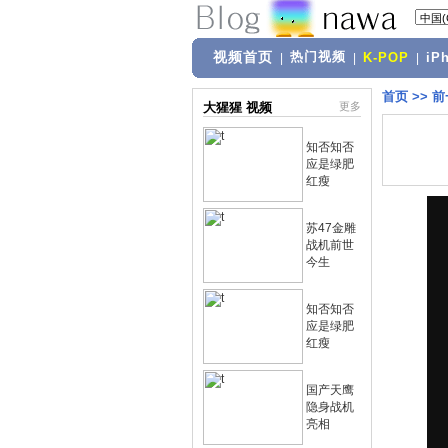
视频首页
热门视频
|
|
K-POP
|
iP
首页
>>
前
大猩猩 视频
更多
知否知否
应是绿肥
红瘦
苏47金雕
战机前世
今生
知否知否
应是绿肥
红瘦
国产天鹰
隐身战机
亮相