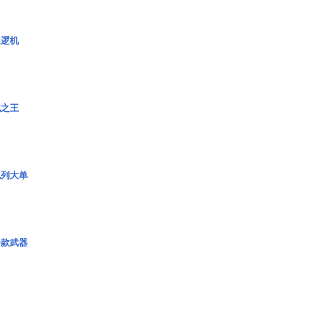
巡逻机
战之王
色列大单
一款武器