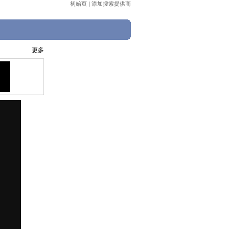
初始页
|
添加搜索提供商
更多