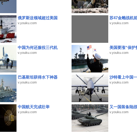
俄罗斯这领域超过美国
苏47金雕战机
v.youku.com
v.youku.com
中国为何还服役三代机
美国要涨“保护
v.youku.com
v.youku.com
巴基斯坦获得水下神器
沙特看上中国
v.youku.com
v.youku.com
中国航天完成壮举
又一国装备陆
v.youku.com
v.youku.com