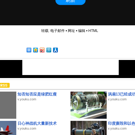
转载:
电子邮件
•
网址
•
编辑
•
HTML
知否知否应是绿肥红瘦
涡扇13已经成功
v.youku.com
v.youku.com
日心神战机大量新技术
印度撕毁和以
v.youku.com
v.youku.com