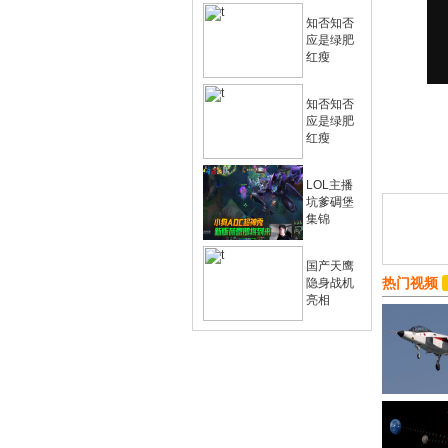
知否知否
应是绿肥
红瘦
知否知否
应是绿肥
红瘦
LOL主播
坑爹碉堡
集锦
国产天鹰
热门视频
隐身战机
亮相