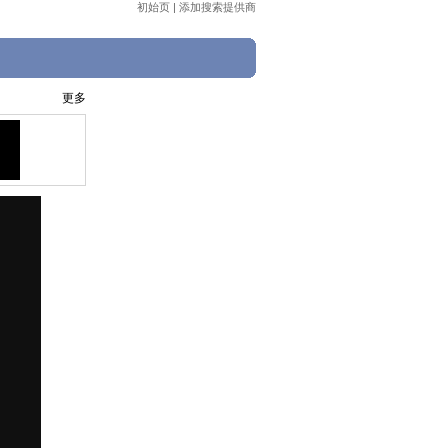
初始页
|
添加搜索提供商
更多