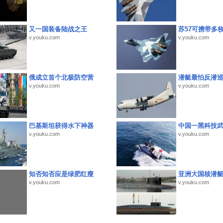
又一国装备陆战之王
苏57可携带多
v.youku.com
v.youku.com
俄成立首个北极防空营
潜艇最怕反潜
v.youku.com
v.youku.com
巴基斯坦获得水下神器
中国一黑科技
v.youku.com
v.youku.com
知否知否应是绿肥红瘦
亚洲大国核潜
v.youku.com
v.youku.com