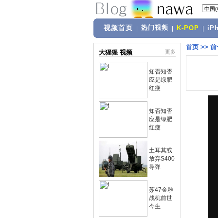
视频首页
热门视频
|
|
K-POP
|
iP
首页
>>
前
大猩猩 视频
更多
知否知否
应是绿肥
红瘦
知否知否
应是绿肥
红瘦
土耳其或
放弃S400
导弹
苏47金雕
战机前世
今生