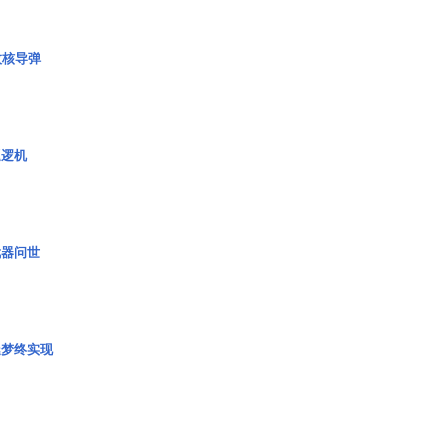
枚核导弹
巡逻机
武器问世
艇梦终实现