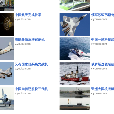
中国航天完成壮举
俄军苏57另辟
v.youku.com
v.youku.com
潜艇最怕反潜巡逻机
中国一黑科技
v.youku.com
v.youku.com
又有国家想买枭龙战机
俄罗斯这领域
v.youku.com
v.youku.com
中国为何还服役三代机
亚洲大国核潜
v.youku.com
v.youku.com