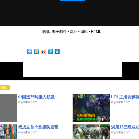
转载:
电子邮件
•
网址
•
编辑
•
HTML
中国造35吨推力航发
LOL主播坑爹
v.youku.com
v.youku.com
俄成立首个北极防空营
涡扇13已经成功
v.youku.com
v.youku.com