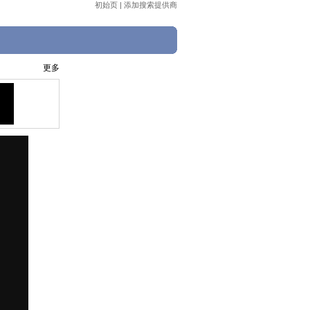
初始页
|
添加搜索提供商
更多