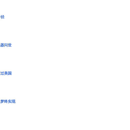
奇径
武器问世
超过美国
艇梦终实现