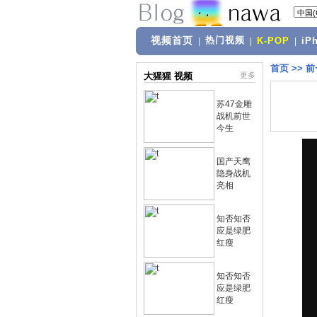
视频首页
热门视频
|
|
K-POP
|
iP
首页
>>
前
大猩猩 视频
更多
苏47金雕
战机前世
今生
国产天鹰
隐身战机
亮相
知否知否
应是绿肥
红瘦
知否知否
应是绿肥
红瘦