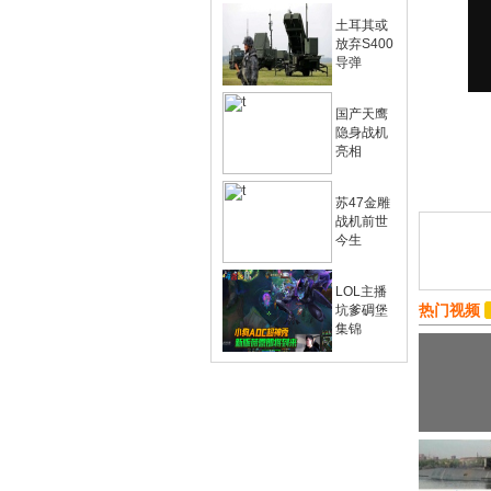
土耳其或
放弃S400
导弹
国产天鹰
隐身战机
亮相
苏47金雕
战机前世
今生
LOL主播
热门视频
坑爹碉堡
集锦