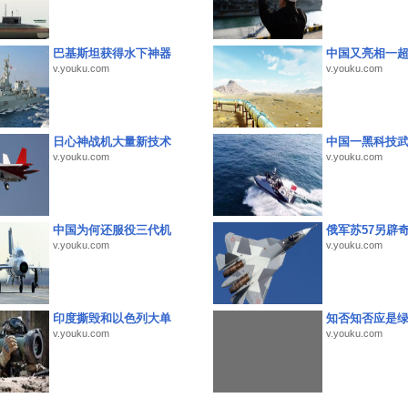
巴基斯坦获得水下神器
中国又亮相一
v.youku.com
v.youku.com
日心神战机大量新技术
中国一黑科技
v.youku.com
v.youku.com
中国为何还服役三代机
俄军苏57另辟
v.youku.com
v.youku.com
印度撕毁和以色列大单
知否知否应是
v.youku.com
v.youku.com