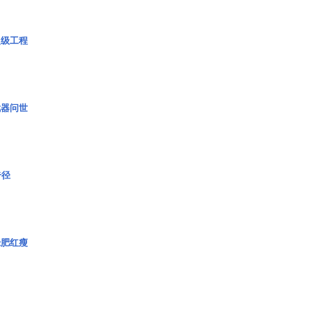
超级工程
武器问世
奇径
绿肥红瘦