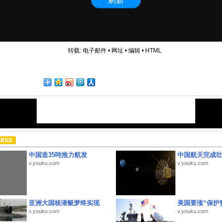
转载:
电子邮件
•
网址
•
编辑
•
HTML
中国造35吨推力航发
中国航天完成
v.youku.com
v.youku.com
亚洲大国核潜艇梦终实现
美国要涨“保护
v.youku.com
v.youku.com