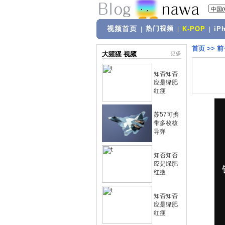
视频首页
热门视频
|
|
K-POP
|
iP
首页
>>
前
大猩猩 视频
更多
知否知否
应是绿肥
红瘦
苏57可携
带多枚核
导弹
知否知否
应是绿肥
红瘦
知否知否
应是绿肥
红瘦