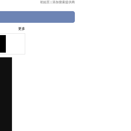
初始页
|
添加搜索提供商
更多