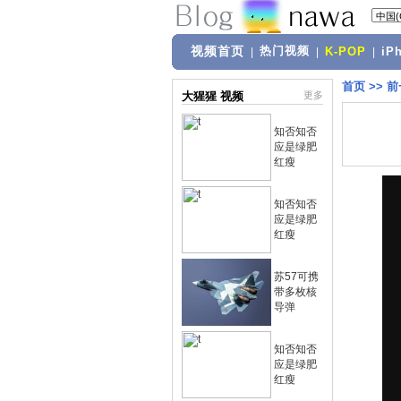
视频首页
热门视频
|
|
K-POP
|
iP
首页
>>
前
大猩猩 视频
更多
知否知否
应是绿肥
红瘦
知否知否
应是绿肥
红瘦
苏57可携
带多枚核
导弹
知否知否
应是绿肥
红瘦