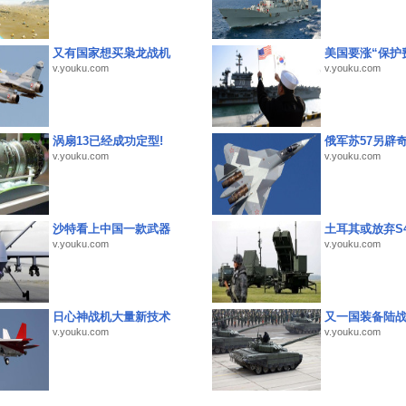
又有国家想买枭龙战机
美国要涨“保护
v.youku.com
v.youku.com
涡扇13已经成功定型!
俄军苏57另辟
v.youku.com
v.youku.com
沙特看上中国一款武器
土耳其或放弃S4
v.youku.com
v.youku.com
日心神战机大量新技术
又一国装备陆
v.youku.com
v.youku.com