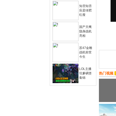
知否知否
应是绿肥
红瘦
国产天鹰
隐身战机
亮相
苏47金雕
战机前世
今生
LOL主播
热门视频
坑爹碉堡
集锦