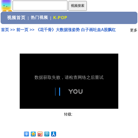
视频首页
热门视频
|
|
K-POP
首页
>>
前一页
>>
《花千骨》大数据涨姿势 白子画吐血A股飘红
更多
转载: