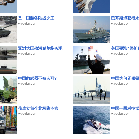
又一国装备陆战之王
巴基斯坦获得
v.youku.com
v.youku.com
亚洲大国核潜艇梦终实现
美国要涨“保护
v.youku.com
v.youku.com
中国的武器不被认可?
中国为何还服
v.youku.com
v.youku.com
俄成立首个北极防空营
中国一黑科技
v.youku.com
v.youku.com