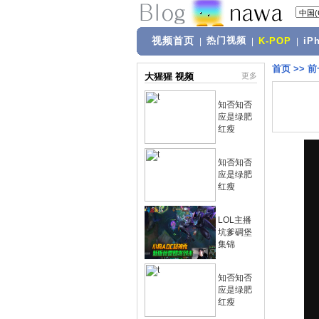
视频首页
热门视频
|
|
K-POP
|
iP
首页
>>
前
大猩猩 视频
更多
知否知否
应是绿肥
红瘦
知否知否
应是绿肥
红瘦
LOL主播
坑爹碉堡
集锦
知否知否
应是绿肥
红瘦