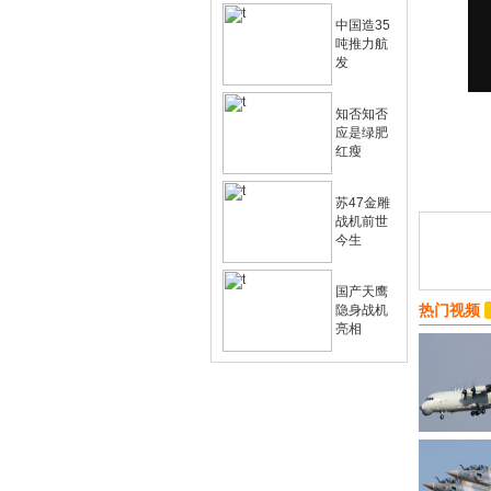
中国造35
吨推力航
发
知否知否
应是绿肥
红瘦
苏47金雕
战机前世
今生
国产天鹰
热门视频
隐身战机
亮相