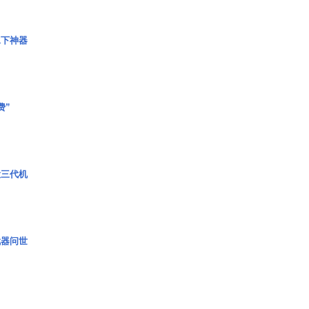
水下神器
费”
役三代机
武器问世