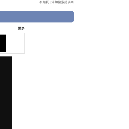
初始页
|
添加搜索提供商
更多