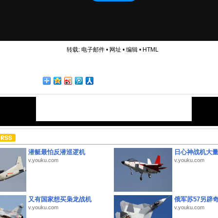
转载:
电子邮件
•
网址
•
编辑
•
HTML
潜艇最怕反潜巡逻机
日心神战机大
v.youku.com
v.youku.com
又有国家想买枭龙战机
俄军苏57另辟
v.youku.com
v.youku.com