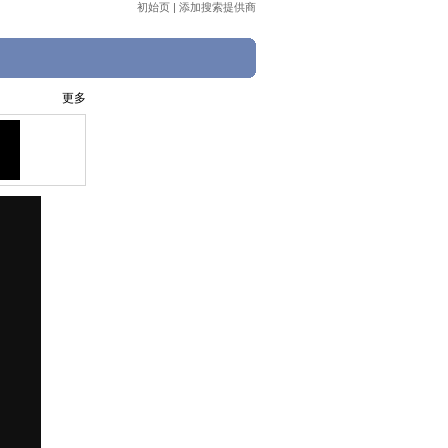
初始页
|
添加搜索提供商
更多