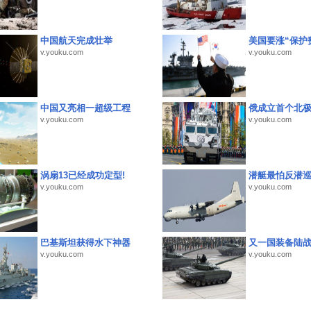
中国航天完成壮举
美国要涨“保护
v.youku.com
v.youku.com
中国又亮相一超级工程
俄成立首个北
v.youku.com
v.youku.com
涡扇13已经成功定型!
潜艇最怕反潜
v.youku.com
v.youku.com
巴基斯坦获得水下神器
又一国装备陆
v.youku.com
v.youku.com