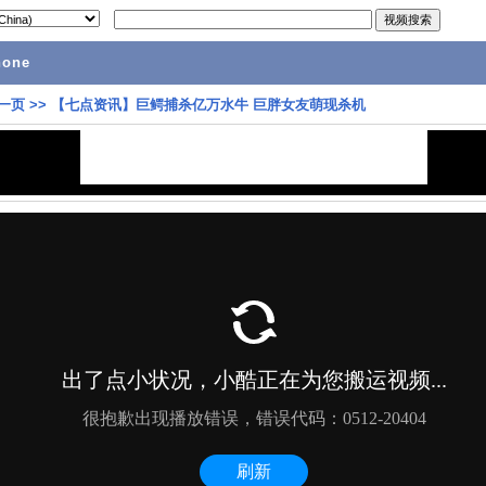
hone
一页
>>
【七点资讯】巨鳄捕杀亿万水牛 巨胖女友萌现杀机