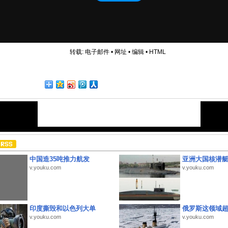
转载:
电子邮件
•
网址
•
编辑
•
HTML
中国造35吨推力航发
亚洲大国核潜
v.youku.com
v.youku.com
印度撕毁和以色列大单
俄罗斯这领域
v.youku.com
v.youku.com