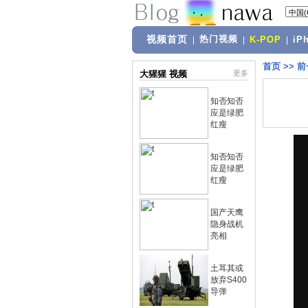
视频首页
热门视频
|
|
K-POP
|
iP
首页
>>
前
大猩猩 视频
更多
知否知否
应是绿肥
红瘦
知否知否
应是绿肥
红瘦
国产天鹰
隐身战机
亮相
土耳其或
放弃S400
导弹