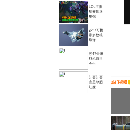
LOL主播
坑爹碉堡
集锦
苏57可携
带多枚核
导弹
苏47金雕
战机前世
今生
知否知否
热门视频
应是绿肥
红瘦