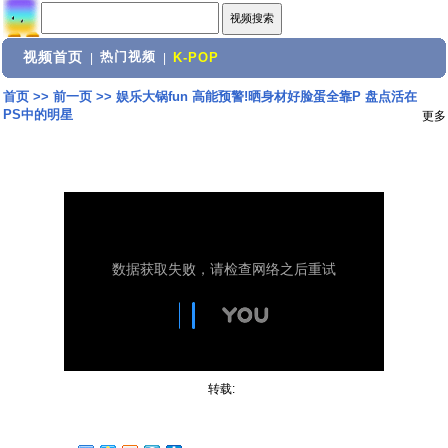
视频首页
热门视频
|
|
K-POP
首页
>>
前一页
>>
娱乐大锅fun 高能预警!晒身材好脸蛋全靠P 盘点活在
PS中的明星
更多
转载: