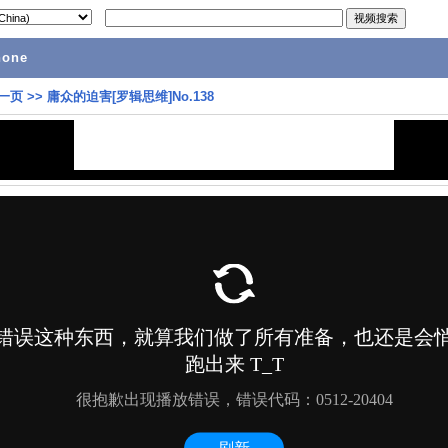
hone
一页
>>
庸众的迫害[罗辑思维]No.138