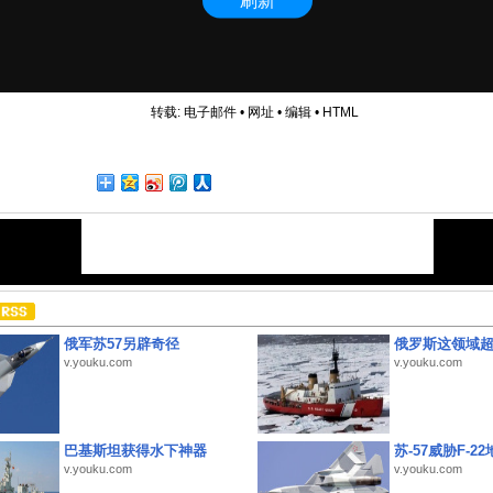
转载:
电子邮件
•
网址
•
编辑
•
HTML
俄军苏57另辟奇径
俄罗斯这领域
v.youku.com
v.youku.com
巴基斯坦获得水下神器
苏-57威胁F-2
v.youku.com
v.youku.com