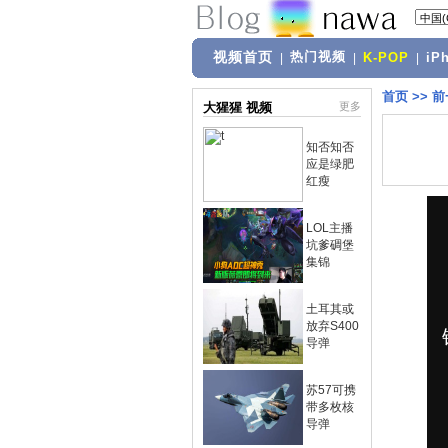
视频首页
热门视频
|
|
K-POP
|
iP
首页
>>
前
大猩猩 视频
更多
知否知否
应是绿肥
红瘦
LOL主播
坑爹碉堡
集锦
土耳其或
放弃S400
导弹
苏57可携
带多枚核
导弹