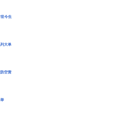
前世今生
色列大单
极防空营
壮举