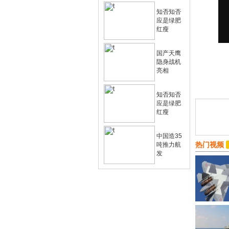
知否知否
应是绿肥
红瘦
国产天鹰
隐身战机
亮相
知否知否
应是绿肥
红瘦
中国造35
热门视频
吨推力航
发