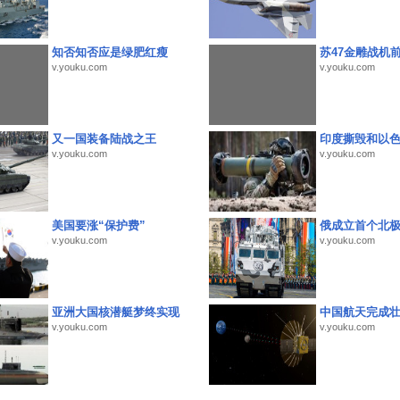
知否知否应是绿肥红瘦
苏47金雕战机
v.youku.com
v.youku.com
又一国装备陆战之王
印度撕毁和以
v.youku.com
v.youku.com
美国要涨“保护费”
俄成立首个北
v.youku.com
v.youku.com
亚洲大国核潜艇梦终实现
中国航天完成
v.youku.com
v.youku.com