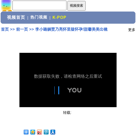
视频首页
热门视频
|
|
K-POP
首页
>>
前一页
>>
李小璐躺贾乃亮怀里疑怀孕!甜馨美美出镜
更多
转载: